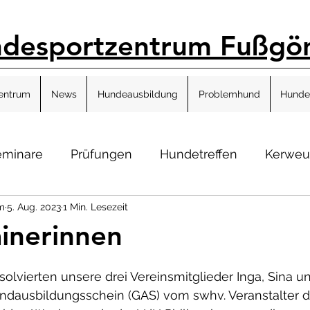
desportzentrum Fußgö
entrum
News
Hundeausbildung
Problemhund
Hunde
eminare
Prüfungen
Hundetreffen
Kerwe
m
5. Aug. 2023
1 Min. Lesezeit
inerinnen
solvierten unsere drei Vereinsmitglieder Inga, Sina u
undausbildungsschein (GAS) vom swhv. Veranstalter d