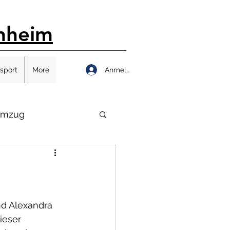
nheim
Anmelden
sport
More
umzug
nd Alexandra 
ieser 