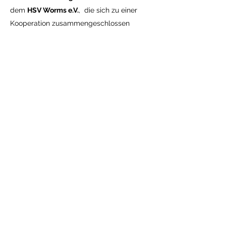
dem
HSV Worms e.V.
, die sich zu einer
Kooperation zusammengeschlossen
haben. Wir mögen zwar zwei Vereine sein,
aber wir sind eine große Familie. Während
der VdH sich auf die Hundeerziehung
fokussiert, kümmert sich der HSV um die
sportlichen Aktivitäten.
"Allein können wir so wenig tun;
gemeinsam können wir so viel erreichen"
(Helen Keller)
Auf dem Hundeplatz ist jeder Hund
willkommen, egal ob groß oder klein,
Mischling oder Rassehund oder
sogenannte Listenhunde.
Ziel ist es, eine soziale Bindung zwischen