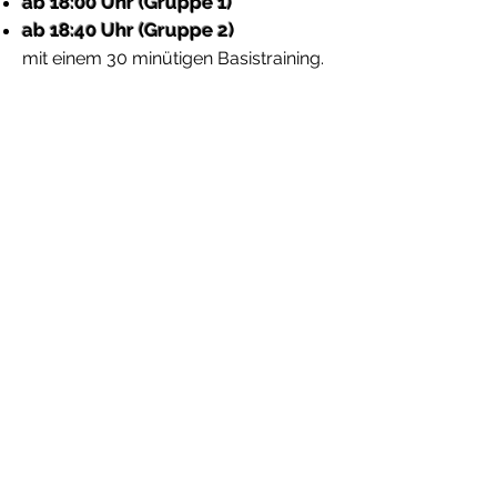
ab 18:00 Uhr (Gruppe 1)
ab 18:40 Uhr (Gruppe 2)
mit einem 30 minütigen Basistraining.
In den wärmeren Monaten beginnt
danach das THS Training mit "Open
End" (bitte unterstützt beim Auf- und
Abbau).
Nach Absprache gibt es mindestens 1
Mal im Monat ein gesondertes THS-
Training sowie "Spaß mit Hund im
Parcours".
Falls ihr spezielle Wünsche habt -
sprecht unsere Trainer einfach an.
Kontakt
Datenschutz
Impressum
©2022 Hundesportzentrum Fußgönheim