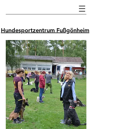
Hundesportzentrum Fußgönheim